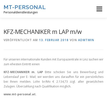
Direkt zum Inhalt
MT-PERSONAL
Menü
Personaldienstleistungen
ÜBER UNS
LEISTUNGEN
STELLENANGEBOTE
KFZ-MECHANIKER m LAP m/w
VERÖFFENTLICHT AM
13. FEBRUAR 2018
VON
ADMTMIN
JETZT BEWERBEN
KONTAKT
Für unseren internationale Kunden mit Europazentrale in Linz suchen wir
zum ehesten Eintritt einen
KFZ-MECHANIKER m. LAP
Bitte schicken Sie uns Bewerbung und
Lebenslauf per E- Mail; wir werden uns daraufhin für ein persönliches
bei Ihnen melden. Lohn br/Mo € 2.134,73 zzgl. aller gesetzlichen
Zulagen. Überzahlung nach Qualifikation möglich.
www.mt-personal.at.